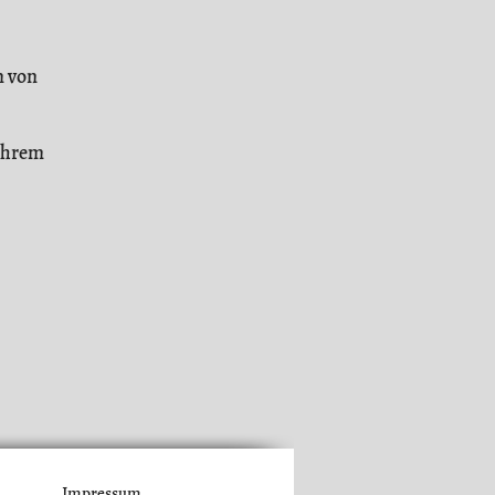
m von
 ihrem
Impressum